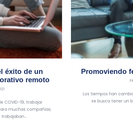
el éxito de un
Promoviendo fel
orativo remoto
b
F
021
Los tiempos han cambiad
se busca tener un b
e COVID-19, trabajar
para muchas compañías;
 trabajaban…