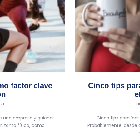
mo factor clave
Cinco tips par
ón
e
b
021
F
e una empresa y quienes
Cinco tips para ‘de
r, tanto físico, como
Probablemente, desde 
…