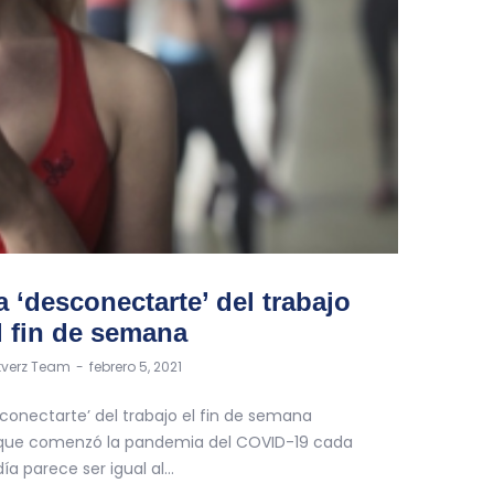
a ‘desconectarte’ del trabajo
l fin de semana
y
itverz Team
febrero 5, 2021
sconectarte’ del trabajo el fin de semana
que comenzó la pandemia del COVID-19 cada
día parece ser igual al…