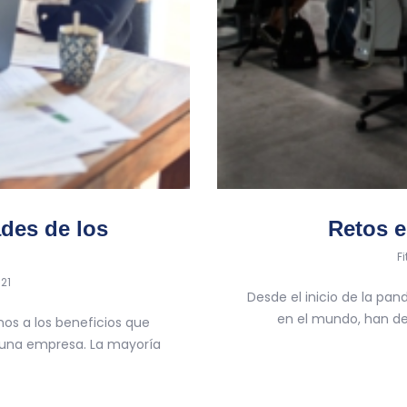
des de los
Retos e
b
F
21
Desde el inicio de la pa
en el mundo, han de
os a los beneficios que
 una empresa. La mayoría