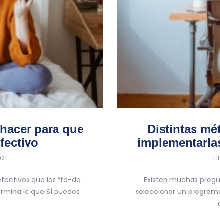
hacer para que
Distintas mé
fectivo
implementarlas
by
021
Fi
fectivos que los “to-do
Existen muchas pregun
ermina lo que SÍ puedes
seleccionar un programa