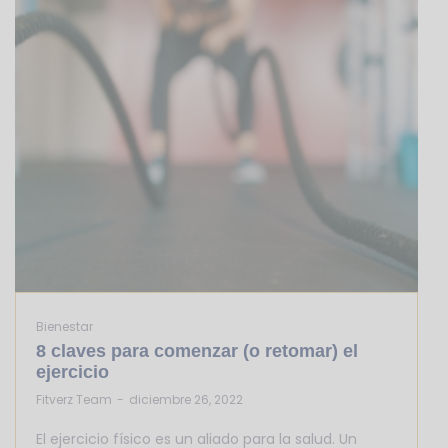
Bienestar
8 claves para comenzar (o retomar) el
ejercicio
by
Fitverz Team
diciembre 26, 2022
El ejercicio físico es un aliado para la salud. Un