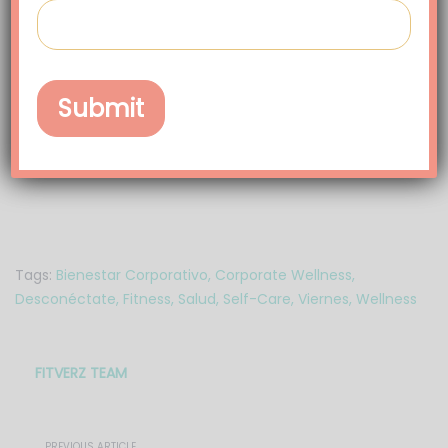
depth/relaxation-technique/art-20045368
×
https://www.entrepreneur.com/article/306651
https://espanol.humana.com/health-and-
well-being/5-relaxation-techniques-to-
reduce-stress
Tags:
Bienestar Corporativo
,
Corporate Wellness
,
Desconéctate
,
Fitness
,
Salud
,
Self-Care
,
Viernes
,
Wellness
FITVERZ TEAM
PREVIOUS ARTICLE