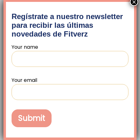
×
Email profesional (requerido)
Regístrate a nuestro newsletter
para recibir las últimas
novedades de Fitverz
Teléfono (requerido)
Your name
Your email
FITVERZ TEAM