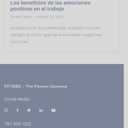
Los beneficios de las emociones
positivas en el trabajo
by
Fitverz Team
marzo 24, 2022
La ciencia ha documentado durante mucho
tiempo el costo que las emociones negativas
como la…
FITVERZ – The Fitness Universe
Social Media:
787 900-1323