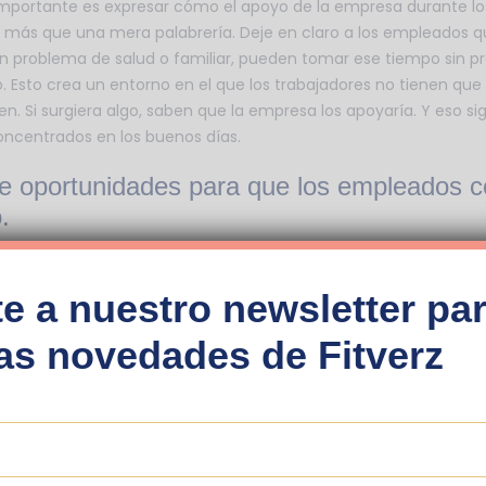
importante es expresar cómo el apoyo de la empresa durante 
 más que una mera palabrería. Deje en claro a los empleados q
un problema de salud o familiar, pueden tomar ese tiempo sin p
. Esto crea un entorno en el que los trabajadores no tienen que
. Si surgiera algo, saben que la empresa los apoyaría. Y eso si
oncentrados en los buenos días.
ee oportunidades para que los empleados 
.
guien, lo está contratando para un rol específico, pero cualqui
lo una pequeña porción del ser completo de esa persona. Tienen
e a nuestro newsletter par
e no aparece en su currículum. Han enfrentado desafíos person
os y familiares. Todas estas cosas son partes importantes de su
mas novedades de Fitverz
n en el trabajo.
 para que los empleados compartan su vida plena, les está dem
 y no solo las habilidades y la experiencia que aportan a su empr
ara hacer presentaciones diarias, intente dedicar un par de ses