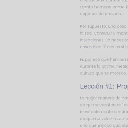
alentadoras: confianza, 
(tanto humano como fin
capaces de prosperar.
Por supuesto, una cosa 
lo sea. Construir y mant
intenciones. Se necesit
cosas bien. Y eso es si 
Es por eso que hemos r
durante la última medi
cultura que se merece.
Lección #1: Pro
La mejor manera de hac
de que se sientan así de
inevitablemente sentirá
de que no valen mucho. 
uno que explica cuándo 