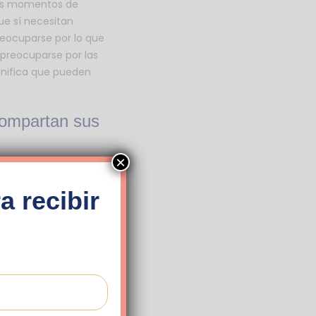
los momentos de
ue sí necesitan
reocuparse por lo que
 preocuparse por las
gnifica que pueden
compartan sus
×
er aspecto que lo
 intereses fuera del
a recibir
ales y superado
 vida, partes que no
ostrando que valora
esa. Si su
iones por mes a