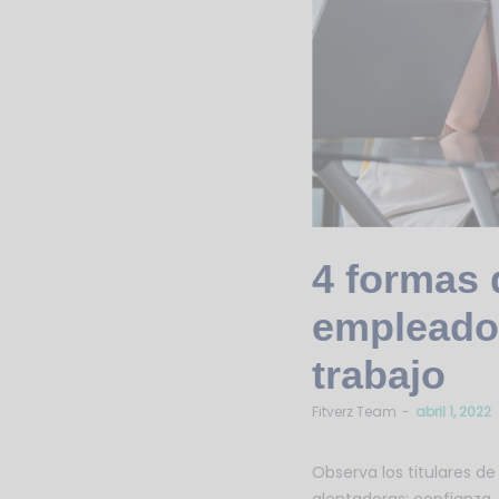
4 formas 
empleados
trabajo
by
Fitverz Team
abril 1, 2022
Observa los titulares d