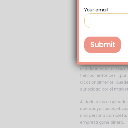
presentaciones similare
de compartir sobre sus 
Your email
empresa, implemente la
conocerse entre sí en 
que un simple trabajo.
Lección #4: Ani
la empresa.
A veces, la función par
eso debería estar bien.
tiempo, entonces, ¿por
Ocasionalmente, puede 
curiosidad por el market
Al darle a los empleados
que apoya sus objetivos
una persona completa, y
empresa gane dinero.