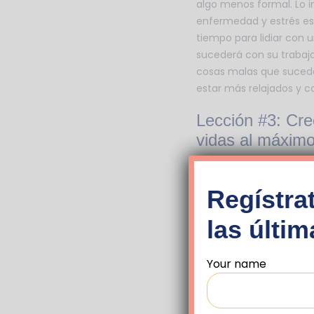
algo menos formal. Lo 
enfermedad y estrés es
tiempo para lidiar con 
sucederá con su trabajo
cosas malas que suceden
estar más relajados y c
Lección #3: Cr
vidas al máximo
Cuando se contrata a al
haga encajar bien es so
Regístrat
trabajo y un pasado qu
obstáculos. Tienen amig
las últi
olvidan solo porque está
Your name
Al crear oportunidades
quiénes son en realidad,
organización se reúne p