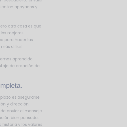
n descubierto el valor
sientan apoyados y
pero otra cosa es que
 las mejores
po para hacer las
más difícil.
 hemos aprendido
taja de creación de
mpleta.
plazo es asegurarse
ión y dirección,
ede enviar el mensaje
ación bien pensado,
istoria y los valores