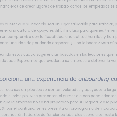
positividad, bienestar. Parece que algunos líderes finalmente ha
anciero) de crear lugares de trabajo donde los empleados se 
es querer que su negocio sea un lugar saludable para trabajar, 
ener una cultura de apoyo es difícil, incluso para quienes tienen
a un compromiso con la flexibilidad, una actitud humilde y tiem
tienes una idea de por dónde empezar. ¿Si no lo haces? Será aún 
eunido estas cuatro sugerencias basadas en las lecciones que
a década. Esperamos que ayuden a su empresa a obtener la ven
porciona una experiencia de
onboarding
co
er que sus empleados se sientan valorados y apoyados a largo 
sde el principio. Si se presentan el primer día con poca orientac
n que la empresa no se ha preparado para su llegada, y eso pu
Si, por el contrario, se les presenta un cronograma de incorpor
aprenderán todo, desde funciones laborales esenciales hasta la h