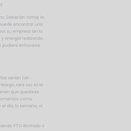
s.
no. Deberían tomar la
en puede encontrar una
or su empresa sin la
 y energía realizando
o pudiera enfocarse
ñas serían tan
bargo, rara vez es la
tienen que quedarse
En momentos como
l día, la semana, el
iendo PTO ilimitado o