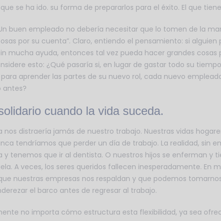
que se ha ido. su forma de prepararlos para el éxito. El que tiene
 “Un buen empleado no debería necesitar que lo tomen de la ma
s cosas por su cuenta”. Claro, entiendo el pensamiento: si algui
sin mucha ayuda, entonces tal vez pueda hacer grandes cosas p
nsidere esto: ¿Qué pasaría si, en lugar de gastar todo su tiempo
 para aprender las partes de su nuevo rol, cada nuevo emplead
 antes?
solidario cuando la vida suceda.
 nos distraería jamás de nuestro trabajo. Nuestras vidas hogare
nca tendríamos que perder un día de trabajo. La realidad, sin em
la y tenemos que ir al dentista. O nuestros hijos se enferman y 
cuela. A veces, los seres queridos fallecen inesperadamente. 
que nuestras empresas nos respaldan y que podemos tomarnos e
derezar el barco antes de regresar al trabajo.
te no importa cómo estructura esta flexibilidad, ya sea ofrec