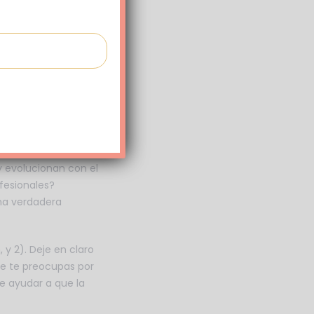
ienen la oportunidad
a stand-ups de toda la
os empleados a
ajo como algo más
ses dentro de
 más le interesa, y
y evolucionan con el
fesionales?
na verdadera
 y 2). Deje en claro
ue te preocupas por
e ayudar a que la