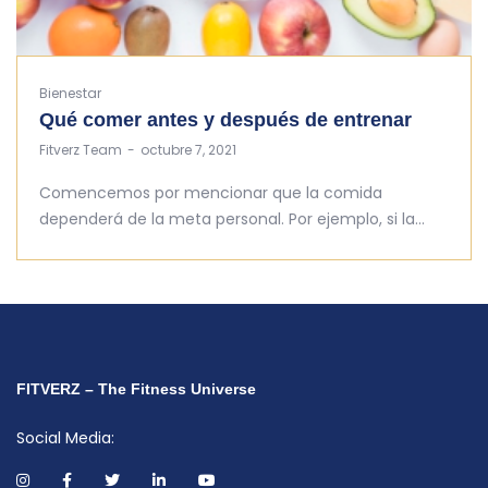
Bienestar
Qué comer antes y después de entrenar
by
Fitverz Team
octubre 7, 2021
Comencemos por mencionar que la comida
dependerá de la meta personal. Por ejemplo, si la…
FITVERZ – The Fitness Universe
Social Media: