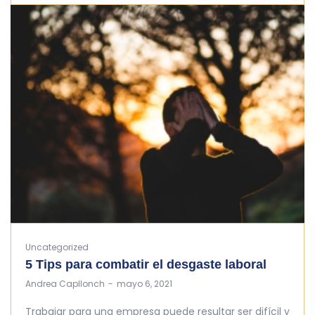
Uncategorized
5 Tips para combatir el desgaste laboral
by
Andrea Capllonch
mayo 6, 2021
Trabajar para una empresa puede resultar ser difícil y