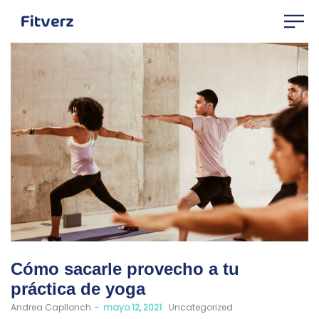
Cómo sacarle provecho a tu
práctica de yoga
by
Andrea Capllonch
mayo 12, 2021
Uncategorized