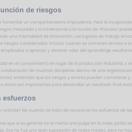
sunción de riesgos
e fomentar un comportamiento imprudente. Pero la incapacida
esgos mesurada y la intolerancia a la noción de «fracaso» pueden
ando una mentalidad de innovación. Los lugares de trabajo em
 riesgos considerados. Incluso cuando se cometen errores o lo
 empleados a apreciar y obtener valor del aprendizaje resultant
a en el conocimiento en lugar de la producción industrial, y do
 colaboración de muchas disciplinas dentro de una organizació
encia) entiendan que los riesgos y errores pueden cometerse y
o estos son importantes para desarrollar un resultado final exito
 esfuerzos
s noticias? No cuando se trata de reconocer los esfuerzos de la
arse que si su gerente no le metía una pulga en la oreja, podía 
jo. Esa no fue una gran suposición de todos modos, pero no ha