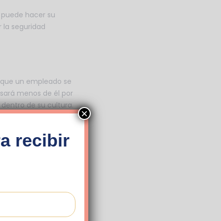
é puede hacer su
 la seguridad
a que un empleado se
nsará menos de él por
 dentro de su cultura.
×
 Thinking’, Matthew
a recibir
édicos en todo
mayoría de los errores
se sintieron más
ndo ellos mismos
probabilidades de