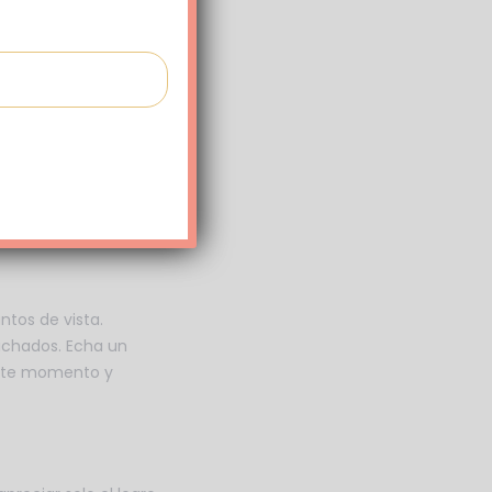
ara evitar una disputa
rtante
contribuciones
rantizar el futuro,
de seguridad en su
tos de vista.
uchados. Echa un
este momento y