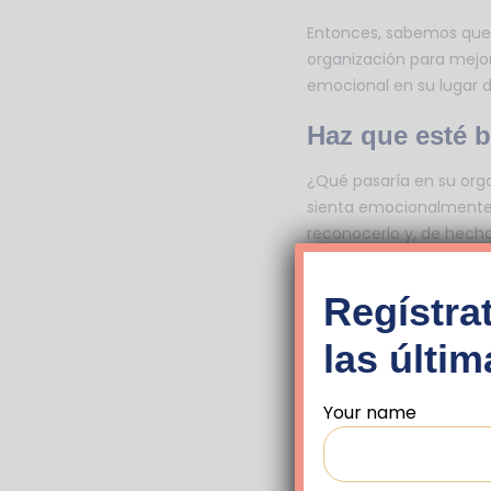
Entonces, sabemos que l
organización para mejor
emocional en su lugar d
Haz que esté b
¿Qué pasaría en su org
sienta emocionalmente 
reconocerlo y, de hecho,
Así es como la gente ap
Syed, sugieren que en re
Regístrat
Vale la pena señalar la
las últi
Estados Unidos y descub
registrados, no porque 
Your name
capaces de cuestionar 
habían cometido un err
Los equipos que funcion