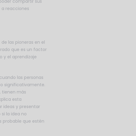
poder compartir sus
 a reacciones
de las pioneras en el
rado que es un factor
 y el aprendizaje
 cuando las personas
o significativamente.
, tienen más
plica esta
 ideas y presentar
si la idea no
ás probable que estén