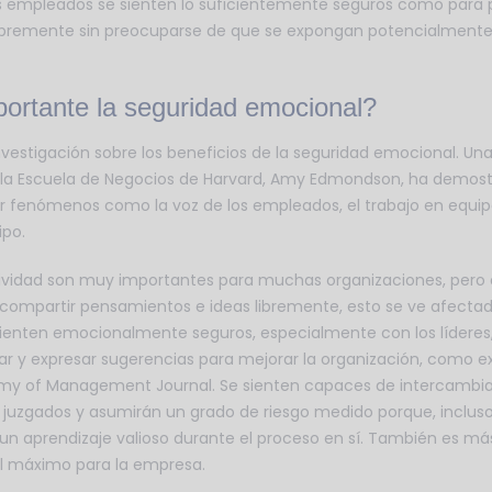
os empleados se sienten lo suficientemente seguros como para 
ibremente sin preocuparse de que se expongan potencialmente
ortante la seguridad emocional?
vestigación sobre los beneficios de la seguridad emocional. Una 
 la Escuela de Negocios de Harvard, Amy Edmondson, ha demost
 fenómenos como la voz de los empleados, el trabajo en equipo
ipo.
atividad son muy importantes para muchas organizaciones, pero
compartir pensamientos e ideas libremente, esto se ve afectad
ienten emocionalmente seguros, especialmente con los líderes
ar y expresar sugerencias para mejorar la organización, como ex
my of Management Journal. Se sienten capaces de intercambiar
e juzgados y asumirán un grado de riesgo medido porque, incluso 
un aprendizaje valioso durante el proceso en sí. También es m
al máximo para la empresa.