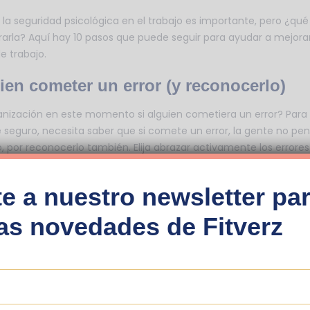
a seguridad psicológica en el trabajo es importante, pero ¿qu
arla? Aquí hay 10 pasos que puede seguir para ayudar a mejorar
e trabajo.
ien cometer un error (y reconocerlo)
anización en este momento si alguien cometiera un error? Par
seguro, necesita saber que si comete un error, la gente no pe
 por reconocerlo también. Elija abrazar activamente los errores
rende; de hecho, líderes de opinión como el autor de ‘Black Box
alidad es la clave del éxito.
e a nuestro newsletter par
 propia investigación de Edmondson que analizó a los equipos m
mas novedades de Fitverz
rió que fueron los mejores equipos los que realmente vieron la 
sus médicos y enfermeras cometieron más errores, sino porque 
cuando vieron algo. que no se veía bien y capaz de hablar cua
or.
an mal y donde la seguridad psicológica es escasa tienen más 