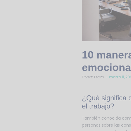
10 manera
emocional
by
Fitverz Team
marzo 11, 20
¿Qué significa 
el trabajo?
También conocida como 
personas sobre las cons