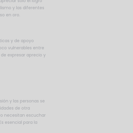
preciar solo el logro
ismo y las diferentes
so en oro.
ticas y de apoyo
oco vulnerables entre
s de expresar aprecio y
ión y las personas se
idades de otra
ero necesitan escuchar
s esencial para la