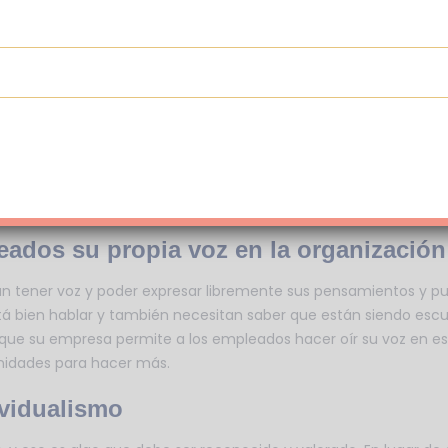
es, guardarlos para ellos mismos o incluso seguir la corriente p
empleados que su contribución es impo
idad emocional proviene de sentirse necesitado. Saber que sus 
da confianza a los empleados. No muchos empleadores pueden ga
 empleados que son valorados proporciona una mayor sensación 
eados su propia voz en la organización
 tener voz y poder expresar libremente sus pensamientos y pun
tá bien hablar y también necesitan saber que están siendo esc
n que su empresa permite a los empleados hacer oír su voz en 
unidades para hacer más.
ividualismo