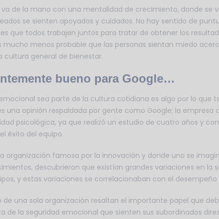
 va de la mano con una mentalidad de crecimiento, donde se val
leados se sienten apoyados y cuidados. No hay sentido de punt
s que todos trabajen juntos para tratar de obtener los resulta
mucho menos probable que las personas sientan miedo acerca 
 cultura general de bienestar.
cientemente bueno para Google…
emocional sea parte de la cultura cotidiana es algo por lo que 
 es una opinión respaldada por gente como Google; la empresa 
idad psicológica, ya que realizó un estudio de cuatro años y con
l éxito del equipo.
a organización famosa por la innovación y donde uno se imagin
imientos, descubrieron que existían grandes variaciones en la s
uipos, y estas variaciones se correlacionaban con el desempeño i
o de una sola organización resaltan el importante papel que d
a de la seguridad emocional que sienten sus subordinados direc