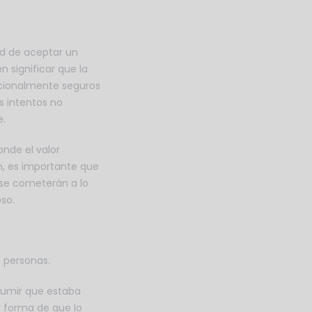
d de aceptar un
 significar que la
ocionalmente seguros
s intentos no
e.
nde el valor
n, es importante que
 se cometerán a lo
so.
s personas.
asumir que estaba
y forma de que lo