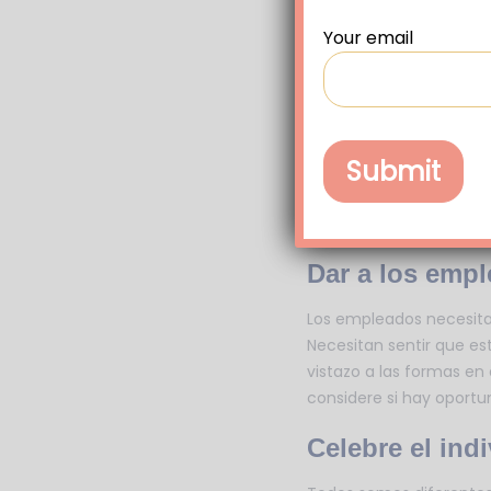
descartar pequeños error
Your email
con los superiores.
Mostrar a los 
Una sensación de segur
importan tranquiliza y 
pero asegurarles a los
rol.
Dar a los empl
Los empleados necesitan
Necesitan sentir que es
vistazo a las formas e
considere si hay oport
Celebre el ind