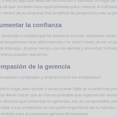
y eso es algo que debe ser reconocido y valorado. En lugar de a
e de que también haya oportunidades para celebrar el individual
n dentro de su empresa. Esa amplitud de perspectiva vale su pe
umentar la confianza
 desarrolla a medida que las personas forman relaciones autén
 que las personas sean ellas mismas y no tener miedo de ser un p
el de liderazgo. Al pasar tiempo con los demás y encontrar forma
confianza pueden aumentar.
ompasión de la gerencia
s muestran compasión y empatía hacia los empleados?
ría lo haga, pero donde a veces puede fallar es cuando hay pres
que deben hacer que es menos probable que registren las neces
s desafíos que enfrentan los gerentes, eso es comprensible, p
cuidar a sus empleados es una parte importante de su función. E
también para el panorama general del bienestar.