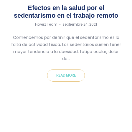
Efectos en la salud por el
sedentarismo en el trabajo remoto
by
Fitverz Team
septiembre 24, 2021
Comencemos por definir que el sedentarismo es la
falta de actividad física. Los sedentarios suelen tener
mayor tendencia a la obesidad, fatiga ocular, dolor
de…
READ MORE
FITVERZ – The Fitness Universe