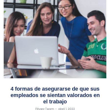
4 formas de asegurarse de que sus
empleados se sientan valorados en
el trabajo
by
Fitverz Team
abril 1, 2022