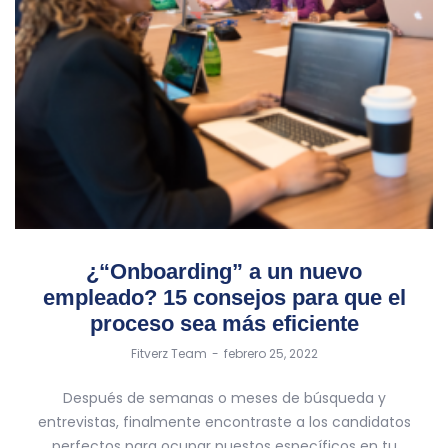
¿“Onboarding” a un nuevo
empleado? 15 consejos para que el
proceso sea más eficiente
by
Fitverz Team
febrero 25, 2022
Después de semanas o meses de búsqueda y
entrevistas, finalmente encontraste a los candidatos
perfectos para ocupar puestos específicos en tu