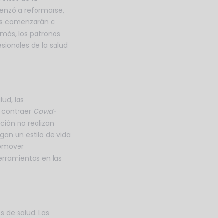
enzó a reformarse,
nes comenzarán a
más, los patronos
sionales de la salud
ud, las
 contraer
Covid-
ción no realizan
an un estilo de vida
romover
erramientas en las
 de salud. Las