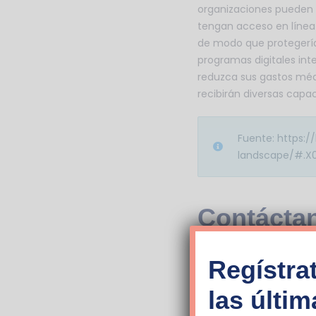
organizaciones pueden i
tengan acceso en línea
de modo que protegería 
programas digitales int
reduzca sus gastos médi
recibirán diversas capa
Fuente: https:/
landscape/#.X
Contáctan
Nombre completo (requ
Regístrat
las últi