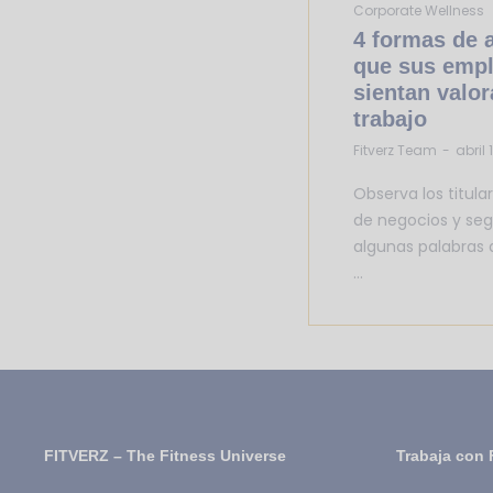
Corporate Wellness
4 formas de 
que sus emp
sientan valor
trabajo
by
Fitverz Team
abril 
Observa los titula
de negocios y se
algunas palabras 
…
FITVERZ – The Fitness Universe
Trabaja con 