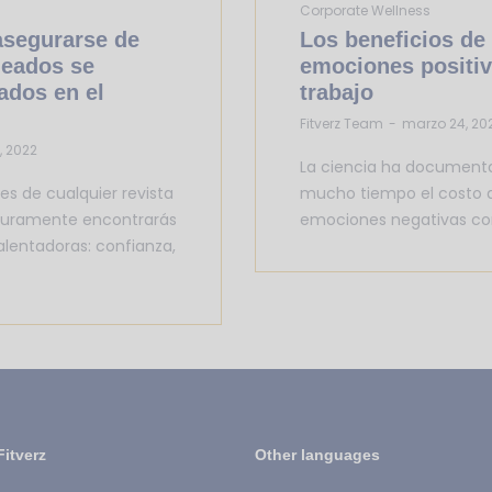
Corporate Wellness
asegurarse de
Los beneficios de 
leados se
emociones positiv
ados en el
trabajo
by
Fitverz Team
marzo 24, 20
1, 2022
La ciencia ha document
res de cualquier revista
mucho tiempo el costo q
guramente encontrarás
emociones negativas co
alentadoras: confianza,
Fitverz
Other languages