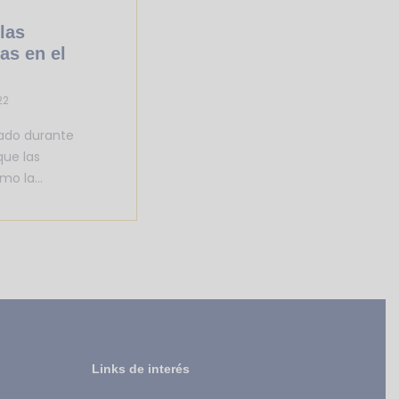
las
as en el
22
ado durante
ue las
mo la…
Links de interés