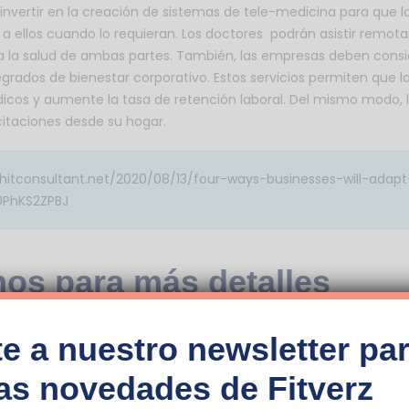
nvertir en la creación de sistemas de tele-medicina para que l
 a ellos cuando lo requieran. Los doctores podrán asistir remo
la salud de ambas partes. También, las empresas deben conside
egrados de bienestar corporativo. Estos servicios permiten que l
cos y aumente la tasa de retención laboral. Del mismo modo, l
citaciones desde su hogar.
/hitconsultant.net/2020/08/13/four-ways-businesses-will-adapt
0PhKS2ZPBJ
os para más detalles
erido)
e a nuestro newsletter par
mas novedades de Fitverz