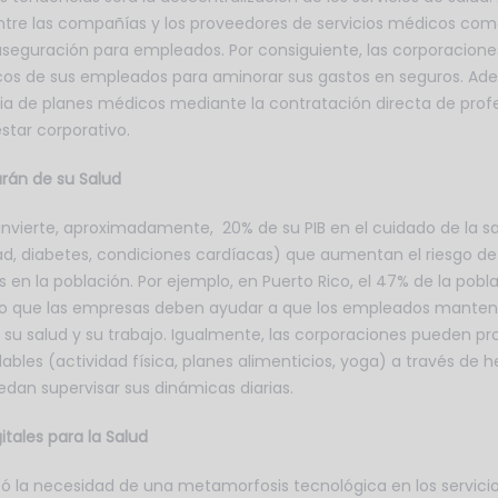
entre las compañías y los proveedores de servicios médicos com
 aseguración para empleados. Por consiguiente, las corporacio
cos de sus empleados para aminorar sus gastos en seguros. Ade
a de planes médicos mediante la contratación directa de profe
tar corporativo.
rán de su Salud
nvierte, aproximadamente, 20% de su PIB en el cuidado de la sal
, diabetes, condiciones cardíacas) que aumentan el riesgo de
n la población. Por ejemplo, en Puerto Rico, el 47% de la pobla
r lo que las empresas deben ayudar a que los empleados manteng
 su salud y su trabajo. Igualmente, las corporaciones pueden p
les (actividad física, planes alimenticios, yoga) a través de h
edan supervisar sus dinámicas diarias.
itales para la Salud
la necesidad de una metamorfosis tecnológica en los servicios