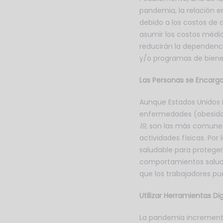
pandemia, la relación 
debido a los costos de
asumir los costos médi
reducirán la dependenci
y/o programas de bienes
Las Personas se Encarga
Aunque Estados Unidos i
enfermedades (obesidad
19,
son las más comunes e
actividades físicas. Po
saludable para proteger
comportamientos saludab
que los trabajadores pu
Utilizar Herramientas Dig
La pandemia incrementó 