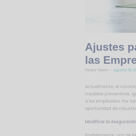
Ajustes p
las Empr
by
Fitverz Team
agosto 18, 
Actualmente, el coronav
medidas preventivas. I
a los empleados. Por ta
oportunidad de robuste
Modificar la Aseguraci
Posiblemente, una de las