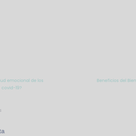
lud emocional de los
Beneficios del Bie
 covid-19?
s
ta