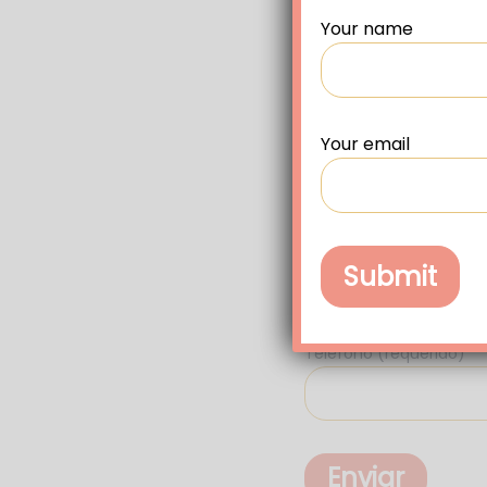
Organización (requerid
Your name
Posición / Departamen
Your email
Email profesional (requ
Teléfono (requerido)