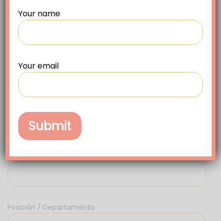
empleador. Con métricas de wearables y aplicaciones,
Your name
puede medir el éxito de su programa y realizar ajustes
basados ​​en datos que realmente muevan la aguja La
conclusión aquí es la conveniencia: cuanto más fácil sea
para sus empleados involucrarse, más lo harán.
Your email
Contáctanos para más detalles
Nombre completo (requerido)
Organización (requerido)
Posición / Departamento