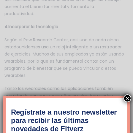
aumenta el bienestar mental y fomenta la
productividad.
4.Incorporar la tecnología
Según el Pew Research Center, casi uno de cada cinco
estadounidenses usa un reloj inteligente o un rastreador
de ejercicios. Muchos de sus empleados ya están usando
wearables, por lo que es fundamental contar con un
programa de bienestar que se pueda vincular a estos
wearables.
Tanto los wearables como las aplicaciones también
permiten la personalización. Sus empleados pueden
×
crear sus propias hojas de ruta de bienestar. Reciben
información relevante y oportuna, lo que marca la
Regístrate a nuestro newsletter
diferencia cuando se trata de participación.
para recibir las últimas
novedades de Fitverz
Por último, estas tecnologías le otorgan poder como